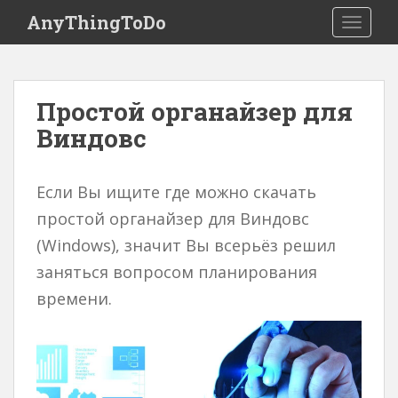
S
AnyThingToDo
TOGGLE
k
i
p
t
Простой органайзер для
o
Виндовс
m
a
i
Если Вы ищите где можно скачать
n
c
простой органайзер для Виндовс
o
(Windows), значит Вы всерьёз решил
n
заняться вопросом планирования
t
e
времени.
n
t