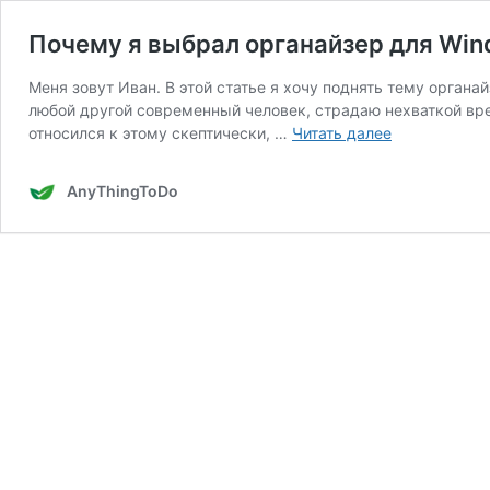
Почему я выбрал органайзер для Win
Меня зовут Иван. В этой статье я хочу поднять тему органа
любой другой современный человек, страдаю нехваткой вре
Почему
относился к этому скептически, …
Читать далее
я
выбрал
AnyThingToDo
органайзер
для
Windows
7?